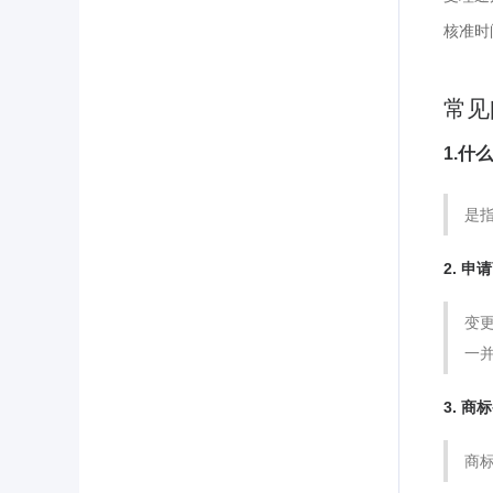
核准时
常见
1.什
是
2. 
变
一
3. 
商