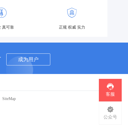
 真可靠
正规 权威 实力
者
成为用户
客服
SiteMap
公众号