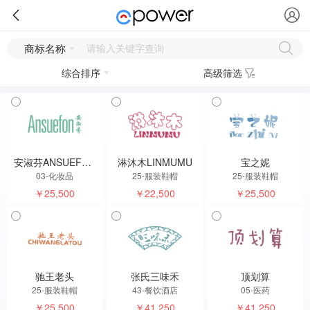
商标名称
综合排序
高级筛选
安淑芬ANSUEFON
淋沐木LINMUMU
宝之妮
03-化妆品
25-服装鞋帽
25-服装鞋帽
￥25,500
￥22,500
￥25,500
驰王老头
张氏三味禾
顶划算
25-服装鞋帽
43-餐饮酒店
05-医药
￥25,500
￥41,250
￥41,250