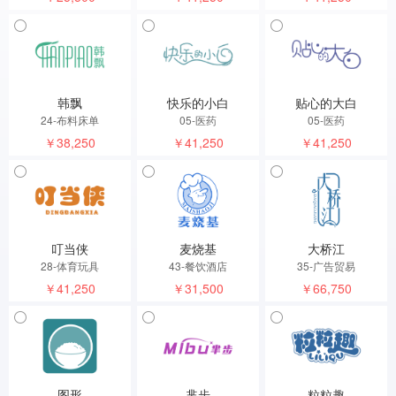
韩飘
快乐的小白
贴心的大白
24-布料床单
05-医药
05-医药
￥38,250
￥41,250
￥41,250
叮当侠
麦烧基
大桥江
28-体育玩具
43-餐饮酒店
35-广告贸易
￥41,250
￥31,500
￥66,750
图形
芈步
粒粒趣