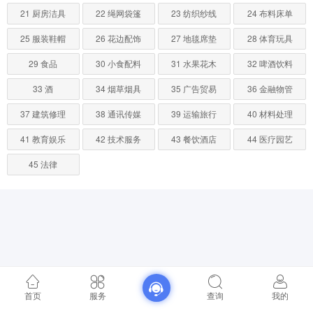
21 厨房洁具
22 绳网袋篷
23 纺织纱线
24 布料床单
25 服装鞋帽
26 花边配饰
27 地毯席垫
28 体育玩具
29 食品
30 小食配料
31 水果花木
32 啤酒饮料
33 酒
34 烟草烟具
35 广告贸易
36 金融物管
37 建筑修理
38 通讯传媒
39 运输旅行
40 材料处理
41 教育娱乐
42 技术服务
43 餐饮酒店
44 医疗园艺
45 法律
首页
服务
查询
我的