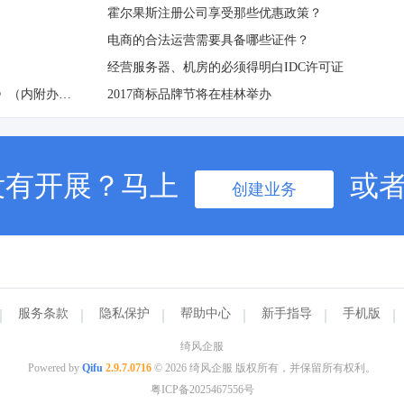
霍尔果斯注册公司享受那些优惠政策？
电商的合法运营需要具备哪些证件？
经营服务器、机房的必须得明白IDC许可证
重磅！李克强签署国务院令公布《无证无照经营查处办法》（内附办法全文）
2017商标品牌节将在桂林举办
没有开展？马上
或
创建业务
服务条款
隐私保护
帮助中心
新手指导
手机版
绮风企服
Powered by
Qifu
2.9.7.0716
© 2026 绮风企服 版权所有，并保留所有权利。
粤ICP备2025467556号