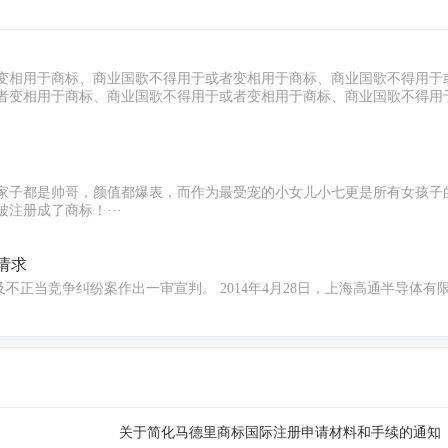
变相用于商标、商业国歌不得用于或者变相用于商标、商业国歌不得用于
者变相用于商标、商业国歌不得用于或者变相用于商标、商业国歌不得用
家子都是帅哥，颜值都爆表，而作为最受宠的小女儿小七更是所有女孩子
注册成了商标！···
请求
;商标及不正当竞争纠纷案作出一审宣判。 2014年4月28日，上海高通半导
关于简化马德里商标国际注册申请材料和手续的通知