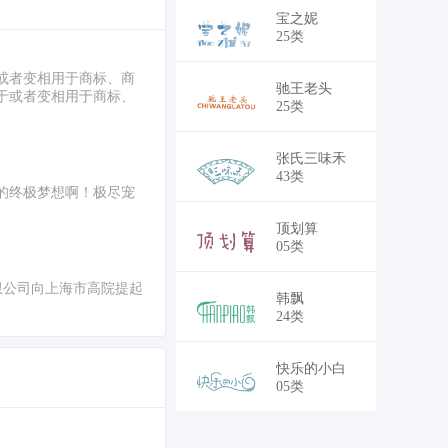
￥25,500
宝之妮
25类
或者变相用于商标、商
￥25,500
驰王老头
于或者变相用于商标、
25类
￥41,250
张氏三味禾
43类
的终极梦想啊！极尽宠
￥41,250
顶划算
05类
体有限公司向上海市高院提起
￥38,250
韩飘
24类
￥41,250
快乐的小白
05类