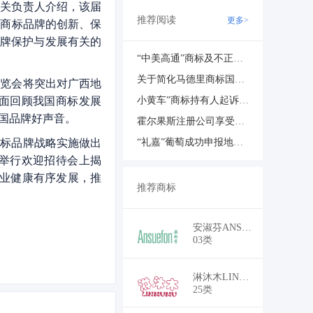
有关负责人介绍，该届
推荐阅读
更多>
号商标品牌的创新、保
品牌保护与发展有关的
“中美高通”商标及不正当竞争纠纷案驳回全部诉讼请求
关于简化马德里商标国际注册申请材料和手续的通知
博览会将突出对广西地
全面回顾我国商标发展
小黄车”商标持有人起诉ofo侵权：索赔300万元
国品牌好声音。
霍尔果斯注册公司享受那些优惠政策？
商标品牌战略实施做出
“礼嘉”葡萄成功申报地理标志商标
日举行欢迎招待会上揭
行业健康有序发展，推
推荐商标
￥25,500
安淑芬ANSUEFON
03类
￥22,500
淋沐木LINMUMU
25类