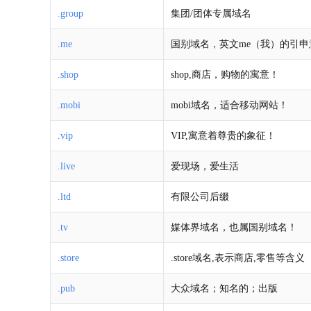
.group
集团/团体专属域名
.me
国别域名，英文me（我）的引申
.shop
shop,商店，购物的寓意！
.mobi
mobi域名，适合移动网站！
.vip
VIP,寓意着尊贵的象征！
.live
爱现场，爱生活
.ltd
有限公司后缀
.tv
媒体界域名，也属国别域名！
.store
.store域名,表示商店,零售等含义
.pub
大众域名；知名的；出版