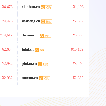
¥4,473
xianhun.cn
¥1,193
¥4,473
shabang.cn
¥2,982
¥14,612
dianma.cn
¥5,666
¥2,684
julai.cn
¥10,139
¥2,982
pintan.cn
¥8,946
¥2,982
muxun.cn
¥2,982