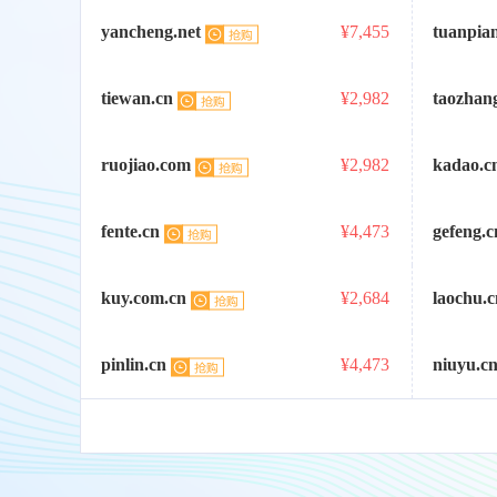
yancheng.net
¥7,455
tuanpia
tiewan.cn
¥2,982
taozhan
ruojiao.com
¥2,982
kadao.c
fente.cn
¥4,473
gefeng.c
kuy.com.cn
¥2,684
laochu.c
pinlin.cn
¥4,473
niuyu.c