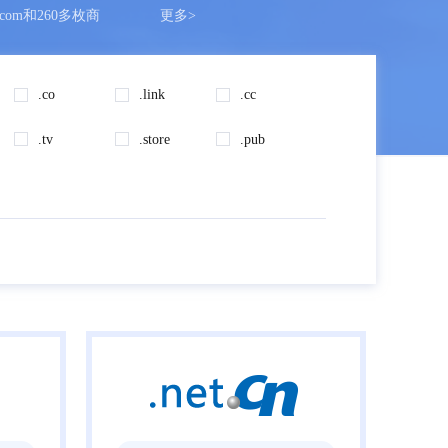
.com和260多枚商
更多>
生？
.co
.link
.cc
.tv
.store
.pub