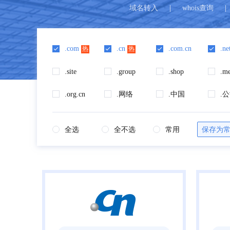
域名转入
|
whois查询
|
.com
.cn
.com.cn
.ne
热
热
.site
.group
.shop
.m
.org.cn
.网络
.中国
.
全选
全不选
常用
保存为