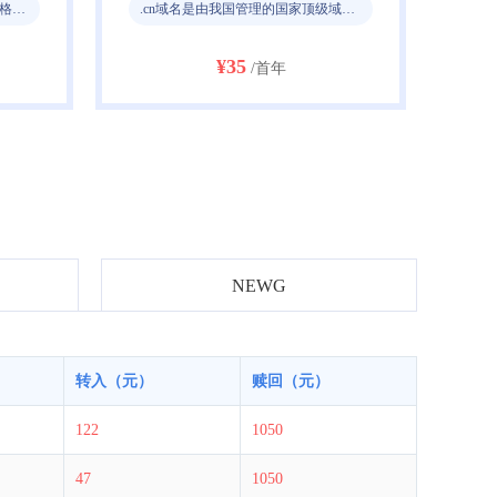
.cn域名是由我国管理的国家顶级域名。.cn代表中国，是具有中国独特标识的域名。当前.cn域名在全球具有很大的市场。
任何词汇后加上了CLUB（俱乐部）便获得了新的意义
¥26
/首年
NEWG
绝域名不良应用倡
转入（元）
赎回（元）
122
1050
47
1050