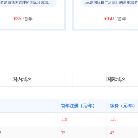
.net是国际最广泛流行的通用域名格式。
¥141
¥35
/首年
/首年
国内域名
国际域名
弘扬社会正能量，杜
议
首年注册（元/年）
续费（元/年）
119
135
！
35
47