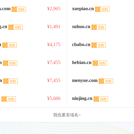
n.com
¥2,965
xuepiao.cn
g.cn
¥1,491
suhuo.cn
n
¥4,175
chabo.cn
n
¥7,455
hebiao.cn
n
¥7,455
menyue.com
n
¥5,666
niujing.cn
我也要卖域名>