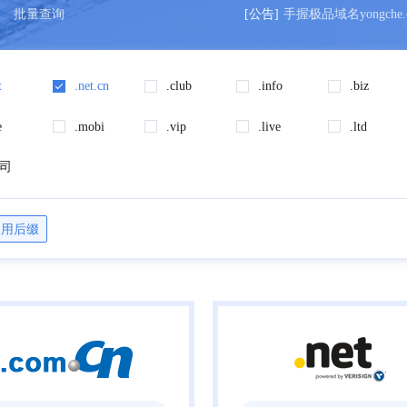
批量查询
[公告]
手握极品域名yongche
标！易到能否起死回
t
.net.cn
.club
.info
.biz
e
.mobi
.vip
.live
.ltd
公司
常用后缀