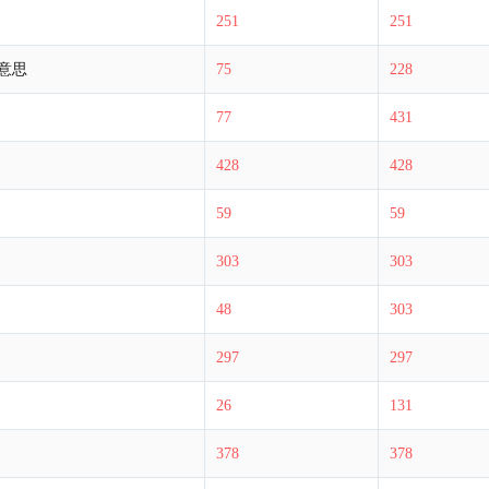
251
251
意思
75
228
77
431
关于.INFO & .MO
428
428
59
59
303
303
48
303
297
297
26
131
378
378